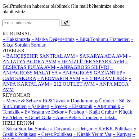
Geli?melerden haberdar olabilmek i?in mail b?ltenimize abone
olabilirsiniz.
KURUMSAL
» Hakkımızda
» Marka Değerlerimiz
» Bilgi Toplumu Hizmetleri
»
Sıkça Sorulan Sorular
?UBELER
» BAHÇEŞEHİR SANTRAL AVM
» SAKARYA ADA AVM
»
ANTALYA AGORA AVM
» DENİZLİ TERASPARK AVM
»
BEŞİKTAŞ FULYA AVM
» ANPAGROSS SİLİVRİ
»
ANPAGROSS MALATYA
» ANPAGROSS GAZİANTEP
»
ÇAM SAKURA
» NEOMARIN AVM
» E-5 HARAMİDERE
»
ANPA KARTAL AVM
» 212 OUTLET AVM
» ANPA MEGA
AVM
REYONLAR
» Meyve & Sebze
» Et & Tavuk
» Dondurulmuş Ürünler
» Süt &
Süt Ürünleri
» Şarküteri
» İçecek
» Elektronik
» Atıştırmalık
»
Temizlik
» Ev Yaşam ve Dekor
» Petshop
» Kağıt Grubu
» Küçük
Ev Aletleri
» Genel Gıda
» Anne-Bebek Ürünleri
» Tekstil
HIZLI ER???M
» Sıkça Sorulan Sorular
» Duyurular
» İletişim
» KVKK Politikası
»
Gizlilik Politikası
» Çerez Politikası
» Kiralık Yerim Var
» Kariyer
»