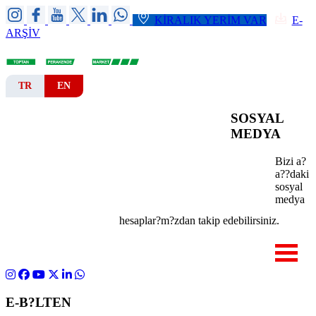
KİRALIK YERİM VAR
E-
ARŞİV
TR
EN
SOSYAL
ANA SAYFA
KURUMSAL
MEDYA
Bizi a?
ŞUBELER
REYONLAR
a??daki
sosyal
KATALOGLAR
HABER-DUYURU
medya
hesaplar?m?zdan takip edebilirsiniz.
İLETİŞİM
E-B?LTEN