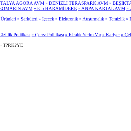
NTALYA AGORA AVM
» DENİZLİ TERASPARK AVM
» BEŞİKT
NEOMARIN AVM
» E-5 HARAMİDERE
» ANPA KARTAL AVM
»
 Ürünleri
» Şarküteri
» İçecek
» Elektronik
» Atıştırmalık
» Temizlik
» 
Gizlilik Politikası
» Çerez Politikası
» Kiralık Yerim Var
» Kariyer
» Çek
bul - T?RK?YE