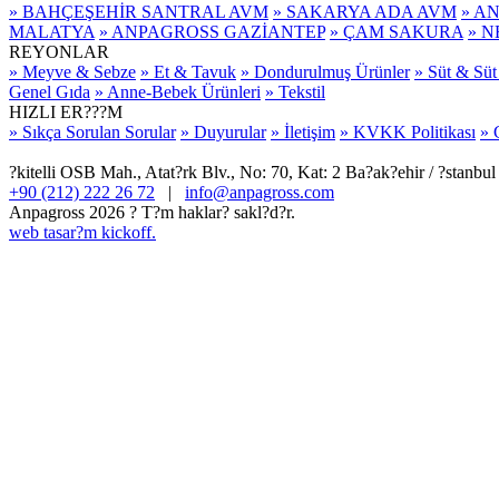
» BAHÇEŞEHİR SANTRAL AVM
» SAKARYA ADA AVM
» A
MALATYA
» ANPAGROSS GAZİANTEP
» ÇAM SAKURA
» 
REYONLAR
» Meyve & Sebze
» Et & Tavuk
» Dondurulmuş Ürünler
» Süt & Süt
Genel Gıda
» Anne-Bebek Ürünleri
» Tekstil
HIZLI ER???M
» Sıkça Sorulan Sorular
» Duyurular
» İletişim
» KVKK Politikası
» 
?kitelli OSB Mah., Atat?rk Blv., No: 70, Kat: 2 Ba?ak?ehir / ?stan
+90 (212) 222 26 72
|
info@anpagross.com
Anpagross 2026 ? T?m haklar? sakl?d?r.
web tasar?m kickoff.