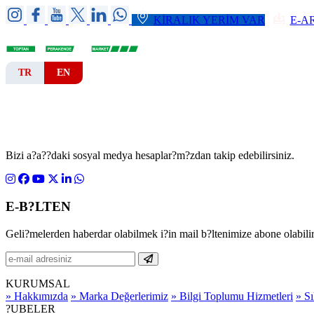
KİRALIK YERİM VAR
E-A
TR
EN
ANA SAYFA
KURUMSAL
ŞUBELER
Bizi a?a??daki sosyal medya hesaplar?m?zdan takip edebilirsiniz.
E-B?LTEN
Geli?melerden haberdar olabilmek i?in mail b?ltenimize abone olabilir
KURUMSAL
» Hakkımızda
» Marka Değerlerimiz
» Bilgi Toplumu Hizmetleri
» S
?UBELER