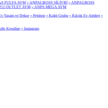
AŞ FULYA AVM
» ANPAGROSS SİLİVRİ
» ANPAGROSS
 212 OUTLET AVM
» ANPA MEGA AVM
Ev Yaşam ve Dekor
» Petshop
» Kağıt Grubu
» Küçük Ev Aletleri
»
iliş Koşulları
» Instagram