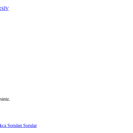
RŞİV
REYONLAR
KATALOGLAR
HABER-DUYU
siniz.
ıkça Sorulan Sorular