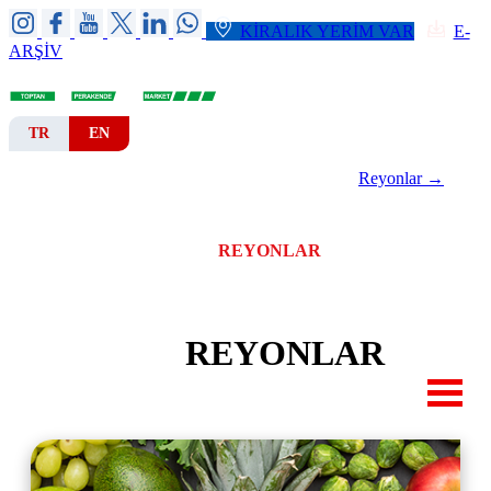
KİRALIK YERİM VAR
E-
ARŞİV
TR
EN
Reyonlar →
ANA SAYFA
KURUMSAL
ŞUBELER
REYONLAR
KATALOGLAR
HABER-DUYURU
REYONLAR
İLETİŞİM