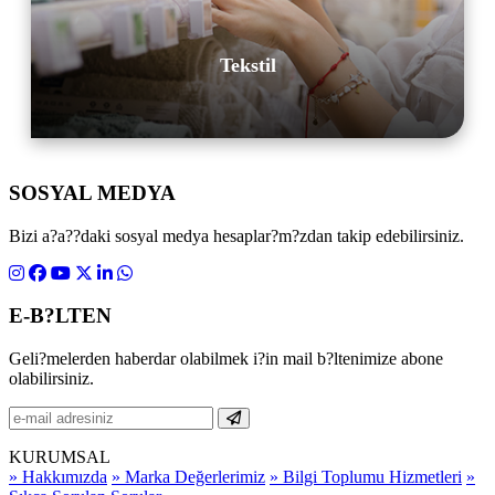
Tekstil
SOSYAL MEDYA
Bizi a?a??daki sosyal medya hesaplar?m?zdan takip edebilirsiniz.
E-B?LTEN
Geli?melerden haberdar olabilmek i?in mail b?ltenimize abone
olabilirsiniz.
KURUMSAL
» Hakkımızda
» Marka Değerlerimiz
» Bilgi Toplumu Hizmetleri
»