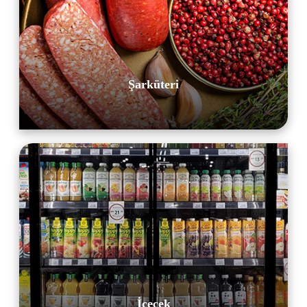
Şarküteri
İçecek