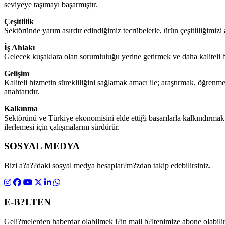
seviyeye taşımayı başarmıştır.
Çeşitlilik
Sektöründe yarım asırdır edindiğimiz tecrübelerle, ürün çeşitliliğimiz
İş Ahlakı
Gelecek kuşaklara olan sorumluluğu yerine getirmek ve daha kaliteli bir
Gelişim
Kaliteli hizmetin sürekliliğini sağlamak amacı ile; araştırmak, öğrenm
anahtarıdır.
Kalkınma
Sektörünü ve Türkiye ekonomisini elde ettiği başarılarla kalkındırma
ilerlemesi için çalışmalarını sürdürür.
SOSYAL MEDYA
Bizi a?a??daki sosyal medya hesaplar?m?zdan takip edebilirsiniz.
E-B?LTEN
Geli?melerden haberdar olabilmek i?in mail b?ltenimize abone olabilir