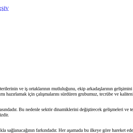
RŞİV
REYONLAR
KATALOGLAR
HABER-DUYU
erinin ve iş ortaklarının mutluluğunu, ekip arkadaşlarının gelişimini v
tamı hazırlamak için çalışmalarını sürdüren grubumuz, tecrübe ve kalite
sındadır. Bu nedenle sektör dinamiklerini değiştirecek gelişmeleri ve tek
zdir.
kla sağlanacağının farkındadır. Her aşamada bu ilkeye göre hareket eden