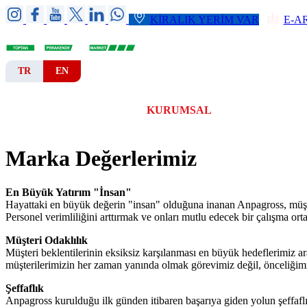
KİRALIK YERİM VAR
E-A
TR
EN
ANA SAYFA
KURUMSAL
ŞUBELER
Marka Değerlerimiz
En Büyük Yatırım "İnsan"
Hayattaki en büyük değerin "insan" olduğuna inanan Anpagross, müşteril
Personel verimliliğini arttırmak ve onları mutlu edecek bir çalışma or
Müşteri Odaklılık
Müşteri beklentilerinin eksiksiz karşılanması en büyük hedeflerimiz ara
müşterilerimizin her zaman yanında olmak görevimiz değil, önceliğimi
Şeffaflık
Anpagross kurulduğu ilk günden itibaren başarıya giden yolun şeffaflı