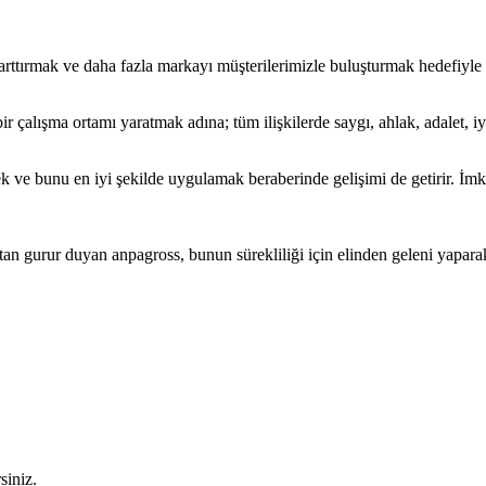
i arttırmak ve daha fazla markayı müşterilerimizle buluşturmak hedefiyle
 çalışma ortamı yaratmak adına; tüm ilişkilerde saygı, ahlak, adalet, iyi
ek ve bunu en iyi şekilde uygulamak beraberinde gelişimi de getirir. İmk
ktan gurur duyan anpagross, bunun sürekliliği için elinden geleni yapa
siniz.