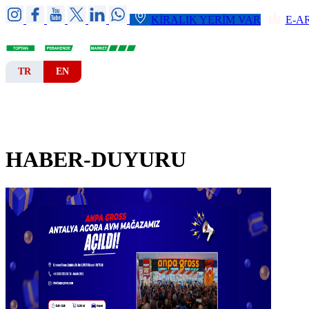
KİRALIK YERİM VAR
E-A
TR
EN
ANA SAYFA
KURUMSAL
ŞUBELER
HABER-DUYURU