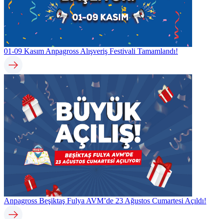
01-09 Kasım Anpagross Alışveriş Festivali Tamamlandı!
Anpagross Beşiktaş Fulya AVM’de 23 Ağustos Cumartesi Açıldı!