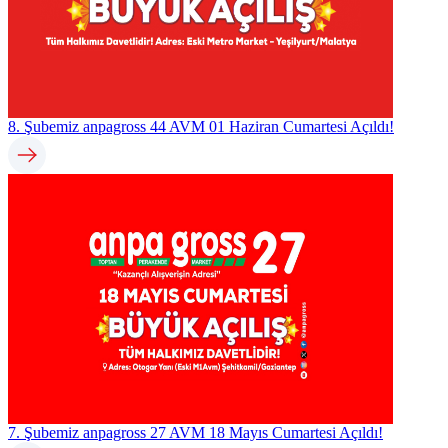
8. Şubemiz anpagross 44 AVM 01 Haziran Cumartesi Açıldı!
7. Şubemiz anpagross 27 AVM 18 Mayıs Cumartesi Açıldı!