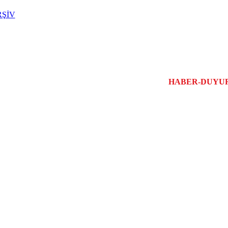
RŞİV
REYONLAR
KATALOGLAR
HABER-DUYU