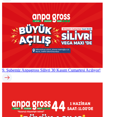
9. Şubemiz Anpagross Silivri 30 Kasım Cumartesi Açılıyor!