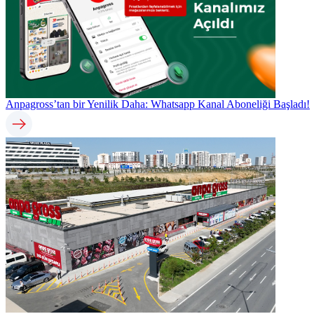
Anpagross’tan bir Yenilik Daha: Whatsapp Kanal Aboneliği Başladı!