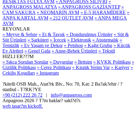
BEŞİKTAŞ FULYA AVM
» ANPAGROSS SİLİVRİ
»
ANPAGROSS MALATYA
» ANPAGROSS GAZİANTEP
»
ÇAM SAKURA
» NEOMARIN AVM
» E-5 HARAMİDERE
»
ANPA KARTAL AVM
» 212 OUTLET AVM
» ANPA MEGA
AVM
REYONLAR
» Meyve & Sebze
» Et & Tavuk
» Dondurulmuş Ürünler
» Süt &
Süt Ürünleri
» Şarküteri
» İçecek
» Elektronik
» Atıştırmalık
»
Temizlik
» Ev Yaşam ve Dekor
» Petshop
» Kağıt Grubu
» Küçük
Ev Aletleri
» Genel Gıda
» Anne-Bebek Ürünleri
» Tekstil
HIZLI ER???M
» Sıkça Sorulan Sorular
» Duyurular
» İletişim
» KVKK Politikası
»
Gizlilik Politikası
» Çerez Politikası
» Kiralık Yerim Var
» Kariyer
»
Çekiliş Koşulları
» Instagram
?kitelli OSB Mah., Atat?rk Blv., No: 70, Kat: 2 Ba?ak?ehir / ?
stanbul - T?RK?YE
+90 (212) 222 26 72
|
info@anpagross.com
Anpagross 2026 ? T?m haklar? sakl?d?r.
web tasar?m kickoff.