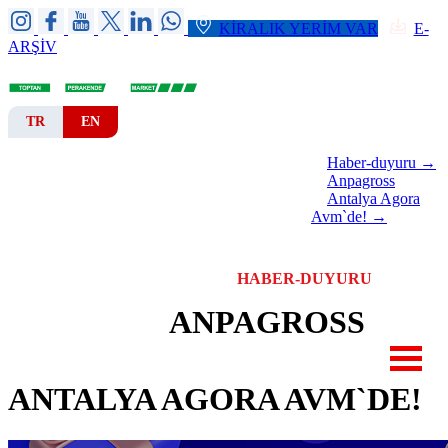
KİRALIK YERİM VAR
E-
ARŞİV
TR
EN
Haber-duyuru →
ANA SAYFA
KURUMSAL
Anpagross
Antalya Agora
Avm`de! →
ŞUBELER
REYONLAR
KATALOGLAR
HABER-DUYURU
ANPAGROSS
İLETİŞİM
ANTALYA AGORA AVM`DE!