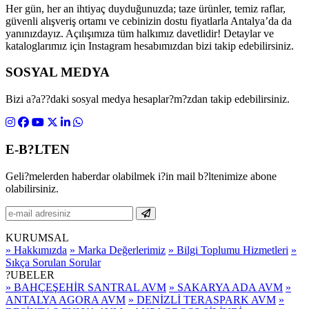
Her gün, her an ihtiyaç duyduğunuzda; taze ürünler, temiz raflar,
güvenli alışveriş ortamı ve cebinizin dostu fiyatlarla Antalya’da da
yanınızdayız. Açılışımıza tüm halkımız davetlidir! Detaylar ve
kataloglarımız için Instagram hesabımızdan bizi takip edebilirsiniz.
SOSYAL MEDYA
Bizi a?a??daki sosyal medya hesaplar?m?zdan takip edebilirsiniz.
E-B?LTEN
Geli?melerden haberdar olabilmek i?in mail b?ltenimize abone
olabilirsiniz.
KURUMSAL
» Hakkımızda
» Marka Değerlerimiz
» Bilgi Toplumu Hizmetleri
»
Sıkça Sorulan Sorular
?UBELER
» BAHÇEŞEHİR SANTRAL AVM
» SAKARYA ADA AVM
»
ANTALYA AGORA AVM
» DENİZLİ TERASPARK AVM
»