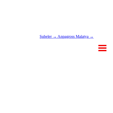
Şubeler →
Anpagross Malatya →
RU
İLETİŞİM