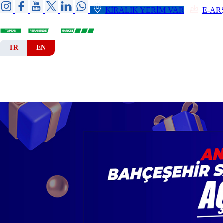
KİRALIK YERİM VAR
E-AR
TR
EN
ANA SAYFA
KURUMSAL
ŞUBELER