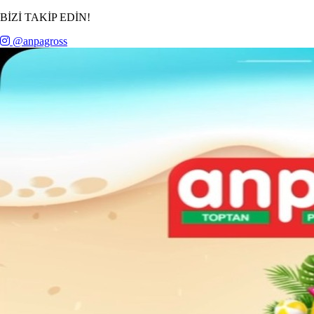
Lider
BİZİ TAKİP EDİN!
Gross
@anpagross
&
Toptan
Market
Zinciri