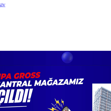
ŞİV
REYONLAR
KATALOGLAR
HABER-DUYUR