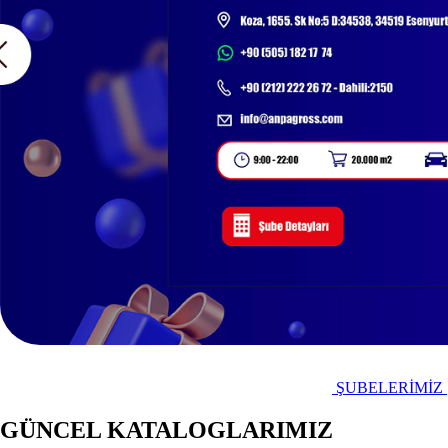
TANITIM FİLMİ
ŞUBELERİMİZ
Türkiye'nin
GÜNCEL KATALOGLARIMIZ